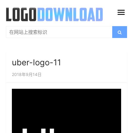
跳
过
打
内
开
容
搜
搜
菜
索
索：
单
uber-logo-11
2018年9月14日