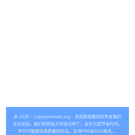
German
Hindi
© 2026 - Logodownload.org - 发现那些推动世界发展的
企业标志。我们的网站力求简洁明了，旨在为您节省时间，
Italian
并尽可能提供高质量的标志。支持PNG和SVG格式。.
Arabic