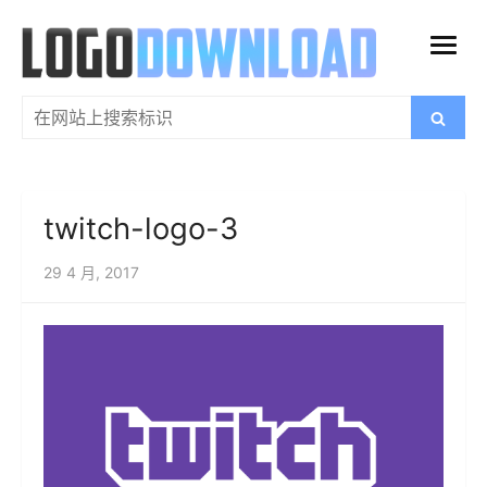
跳
过
打
内
开
容
搜
搜
菜
索
索：
单
twitch-logo-3
29 4 月, 2017