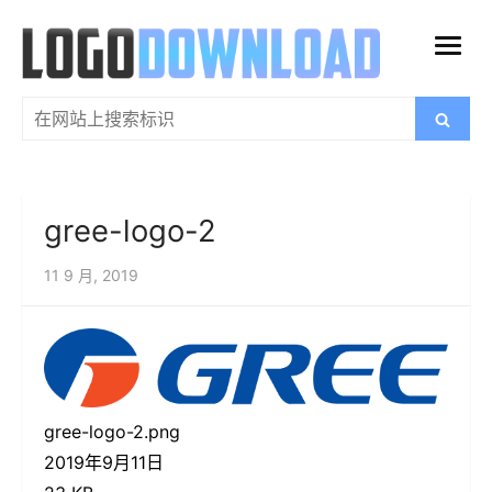
跳
过
打
内
开
容
搜
搜
菜
索
索：
单
gree-logo-2
11 9 月, 2019
gree-logo-2.png
2019年9月11日