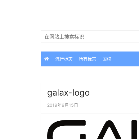
跳
过
内
容
搜
索：
流行标志
所有标志
国旗
galax-logo
2019年9月15日