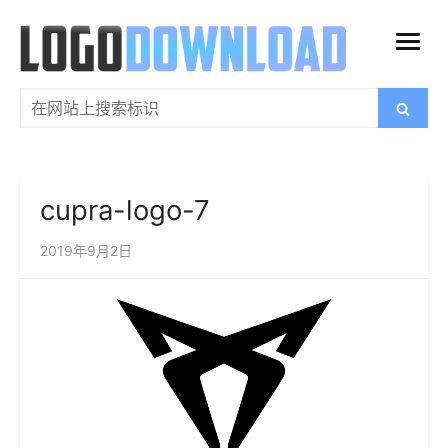
跳
过
打
内
开
容
搜
搜
菜
索
索：
单
cupra-logo-7
2019年9月2日