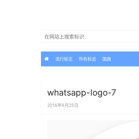
跳
过
内
容
搜
索：
流行标志
所有标志
国旗
whatsapp-logo-7
2016年8月25日