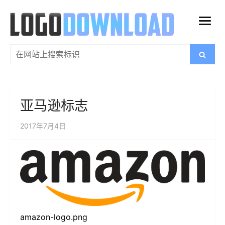
跳
过
打
内
开
容
搜
搜
菜
索
索：
单
亚马逊标志
2017年7月4日
amazon-logo.png