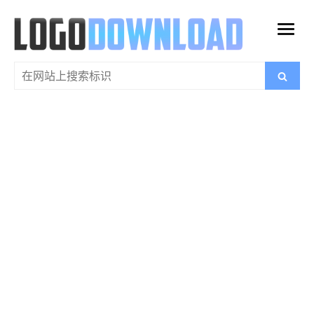
跳
过
打
内
开
容
搜
搜
菜
索
索：
单