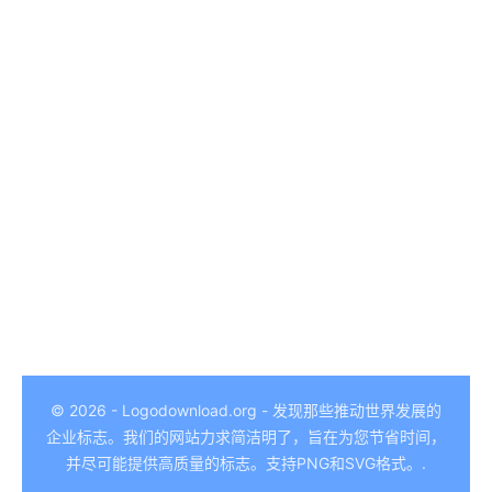
German
Hindi
© 2026 - Logodownload.org - 发现那些推动世界发展的
企业标志。我们的网站力求简洁明了，旨在为您节省时间，
Italian
并尽可能提供高质量的标志。支持PNG和SVG格式。.
Arabic