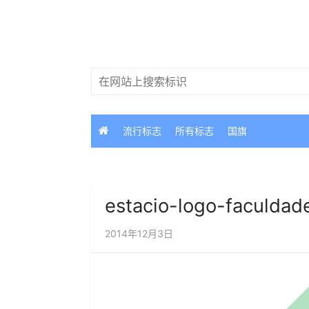
跳
过
内
容
搜
索：
流行标志
所有标志
国旗
estacio-logo-faculdad
2014年12月3日