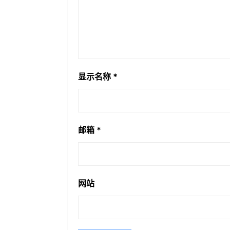
显示名称
*
邮箱
*
网站