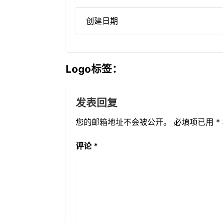
创建日期
Logo标签：
发表回复
您的邮箱地址不会被公开。
必填项已用
*
评论
*