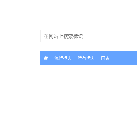
跳
过
内
容
搜
索：
流行标志
所有标志
国旗