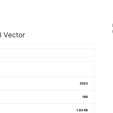
 Vector
2023
168
1.63 KB